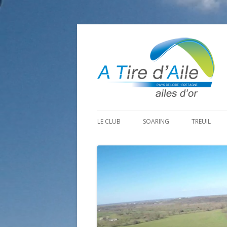
LE CLUB
SOARING
TREUIL
PROGRAMME SAISON 2026
LA MINE D’OR
PRÉPARAT
ADHÉRER
GOHAUD
ORGANISAT
CONTACT
LE PREDAIRE
LE MATÉRI
LA BOUTINARDIÈRE
AUTRES SITES DE VOL