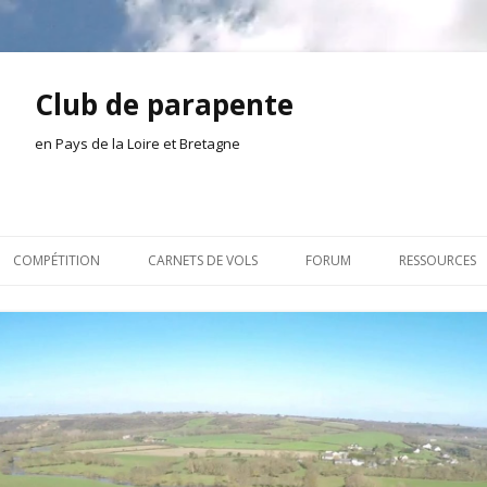
Club de parapente
en Pays de la Loire et Bretagne
Aller
au
COMPÉTITION
CARNETS DE VOLS
FORUM
RESSOURCES
contenu
ION AMONT
2026
INSCRIPTION/CONNEXION
DOCUMENTA
ION DE LA SÉANCE
2025
VIE DU CLUB
OUTILS
EL
2024
VOLS ET TREUIL
ACTEURS LOC
2023
AILLEURS SUR LE WEB
VIDÉOS
2022
ACHAT-VENTE