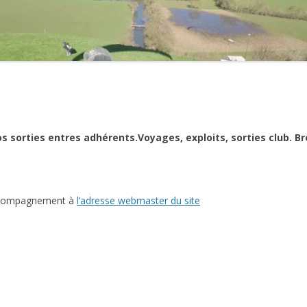
2021
2020
2019
2018
os sorties entres adhérents.
Voyages, exploits, sorties club. Br
2017
2016
2015
accompagnement à
l’adresse webmaster du site
2014
2013
2012