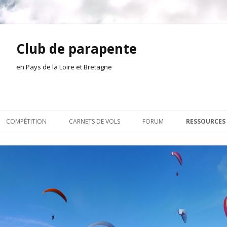
Club de parapente
en Pays de la Loire et Bretagne
Aller
au
COMPÉTITION
CARNETS DE VOLS
FORUM
RESSOURCES
contenu
ION AMONT
2026
INSCRIPTION/CONNEXION
DOCUMENTA
ION DE LA SÉANCE
2025
VIE DU CLUB
OUTILS
EL
2024
VOLS ET TREUIL
ACTEURS LOC
2023
AILLEURS SUR LE WEB
VIDÉOS
2022
ACHAT-VENTE