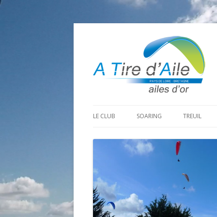
LE CLUB
SOARING
TREUIL
PROGRAMME SAISON 2026
LA MINE D’OR
PRÉPARAT
ADHÉRER
GOHAUD
ORGANISAT
CONTACT
LE PREDAIRE
LE MATÉRI
LA BOUTINARDIÈRE
AUTRES SITES DE VOL