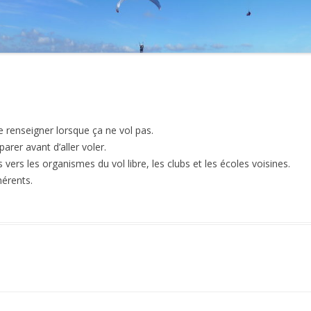
2021
2020
2019
2018
se renseigner lorsque ça ne vol pas.
2017
parer avant d’aller voler.
s vers les organismes du vol libre, les clubs et les écoles voisines.
2016
hérents.
2015
2014
2013
2012