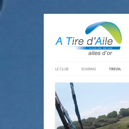
LE CLUB
SOARING
TREUIL
PROGRAMME SAISON 2026
LA MINE D’OR
PRÉPARAT
ADHÉRER
GOHAUD
ORGANISAT
CONTACT
LE PREDAIRE
LE MATÉRI
LA BOUTINARDIÈRE
AUTRES SITES DE VOL