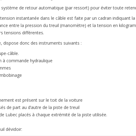
système de retour automatique (par ressort) pour éviter toute retenu
tension instantanée dans le câble est faite par un cadran indiquant la
ce entre la pression du treuil (manomètre) et la tension en kilogram
s tensions différentes.
, dispose donc des instruments suivants :
pe-câble.
n à commande hydraulique
rammes
rembobinage
ment est présent sur le toit de la voiture
s de part au d’autre de la piste de treuil
e Lubec placés à chaque extrémité de la piste utilisée.
il dévidoir: