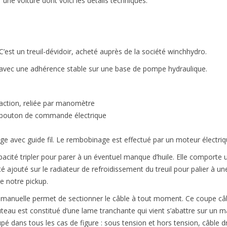
r une voiture dont voici les détails techniques.
HISTORIQUE
 C’est un treuil-dévidoir, acheté auprès de la société winchhydro.
e, avec une adhérence stable sur une base de pompe hydraulique.
ction, reliée par manomètre
bouton de commande électrique
ge avec guide fil. Le rembobinage est effectué par un moteur électriq
pacité tripler pour parer à un éventuel manque d’huile. Elle comporte 
é ajouté sur le radiateur de refroidissement du treuil pour palier à u
e notre pickup.
manuelle permet de sectionner le câble à tout moment. Ce coupe câb
uteau est constitué d’une lame tranchante qui vient s’abattre sur un 
oupé dans tous les cas de figure : sous tension et hors tension, câble d