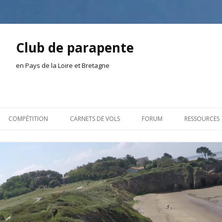
Club de parapente
en Pays de la Loire et Bretagne
Aller
au
COMPÉTITION
CARNETS DE VOLS
FORUM
RESSOURCES
contenu
ION AMONT
2026
INSCRIPTION/CONNEXION
DOCUMENT
ION DE LA SÉANCE
2025
VIE DU CLUB
OUTILS
EL
2024
VOLS ET TREUIL
ACTEURS LO
2023
AILLEURS SUR LE WEB
VIDÉOS
2022
ACHAT-VENTE