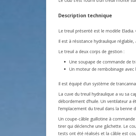
Le club s’est fourni d’un treuil monté su
Description technique
Le treuil présenté est le modèle Eladia.
Il est à résistance hydraulique réglabl
Le treuil a deux corps de gestion :
Une soupape de commande de tra
Un moteur de rembobinage avec 
Il est équipé d’un système de trancanna
La cuve du treuil hydraulique a vu sa ca
débordement d’huile. Un ventilateur a ét
l’emplacement du treuil dans la benne d
Un coupe-câble guillotine à commande 
tirer qui déclenche une gâchette. Le co
tests ont été réalisés et la câble est c