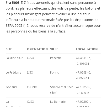
Fra 5005 f)2)i)
Les aéronefs qui circulent sans personne à
bord, les planeurs effectuant des vols de pente, les ballons et
les planeurs ultralégers peuvent évoluer à une hauteur
inférieure à la hauteur minimale fixée par les dispositions de
SERA.5005 f) 2) sous réserve de n’entraîner aucun risque pour
les personnes ou les biens à la surface.
SIT
E
ORIENTATION
VILLE
LOCALISATION
La Mine d’Or
O/SO
Pénéstin
47.483137,
-2.496031
Le Prédaire
S/SO
Pornic
47.099340,
-2.068611
Gohaud
O/ONO
Saint Michel Chef
47.188506,
Chef
-2.160535
La
O/SO
La Bernerie
47.092001,