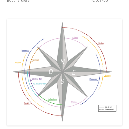
Boutinardière
-2.051450