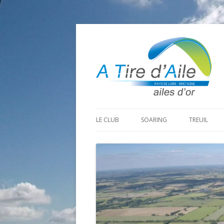
LE CLUB
SOARING
TREUIL
PROGRAMME SAISON 2026
LA MINE D’OR
PRÉPARAT
ADHÉRER
GOHAUD
ORGANISAT
CONTACT
LE PREDAIRE
LE MATÉRI
LA BOUTINARDIÈRE
AUTRES SITES DE VOL