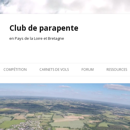
Club de parapente
en Pays de la Loire et Bretagne
Aller
au
COMPÉTITION
CARNETS DE VOLS
FORUM
RESSOURCES
contenu
ION AMONT
2026
INSCRIPTION/CONNEXION
DOCUMENTA
ION DE LA SÉANCE
2025
VIE DU CLUB
OUTILS
EL
2024
VOLS ET TREUIL
ACTEURS LOC
2023
AILLEURS SUR LE WEB
VIDÉOS
2022
ACHAT-VENTE