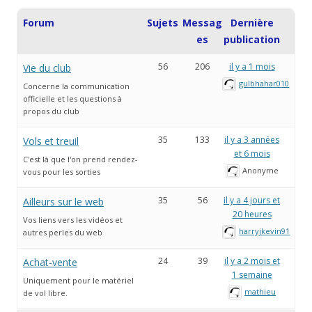
Forum
Sujets
Messag
Dernière
es
publication
56
206
il y a 1 mois
Vie du club
gulbhahar010
Concerne la communication
officielle et les questions à
propos du club
35
133
il y a 3 années
Vols et treuil
et 6 mois
C'est là que l'on prend rendez-
Anonyme
vous pour les sorties
35
56
il y a 4 jours et
Ailleurs sur le web
20 heures
Vos liens vers les vidéos et
harryjkevin91
autres perles du web
24
39
il y a 2 mois et
Achat-vente
1 semaine
Uniquement pour le matériel
mathieu
de vol libre.