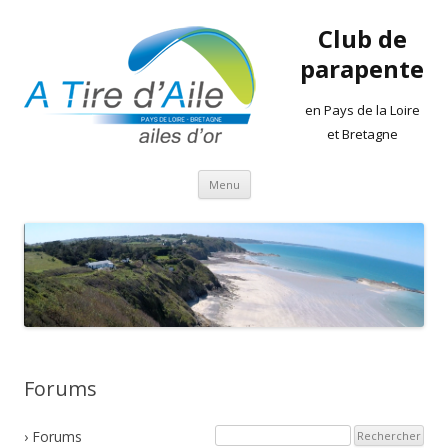
Club de
parapente
en Pays de la Loire
et Bretagne
Aller
Menu
au
contenu
Forums
›
Forums