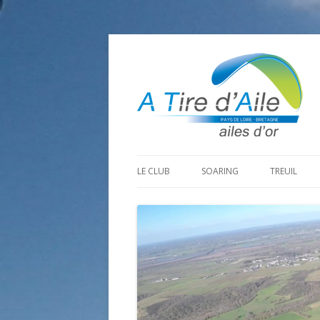
LE CLUB
SOARING
TREUIL
PROGRAMME SAISON 2026
LA MINE D’OR
PRÉPARAT
ADHÉRER
GOHAUD
ORGANISAT
CONTACT
LE PREDAIRE
LE MATÉRI
LA BOUTINARDIÈRE
AUTRES SITES DE VOL