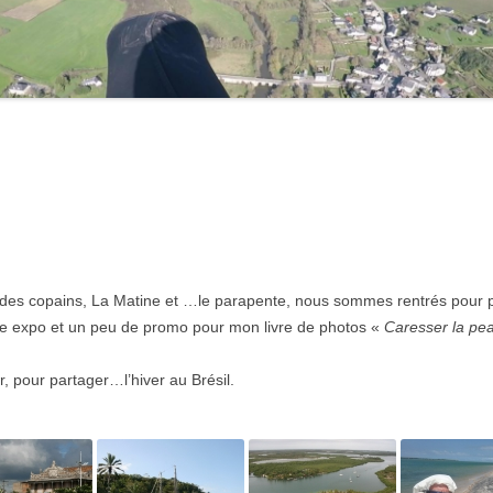
2021
2020
2019
2018
2017
2016
des copains, La Matine et …le parapente, nous sommes rentrés pour pro
2015
e expo et un peu de promo pour mon livre de photos «
Caresser la pea
2014
r, pour partager…l’hiver au Brésil.
2013
2012