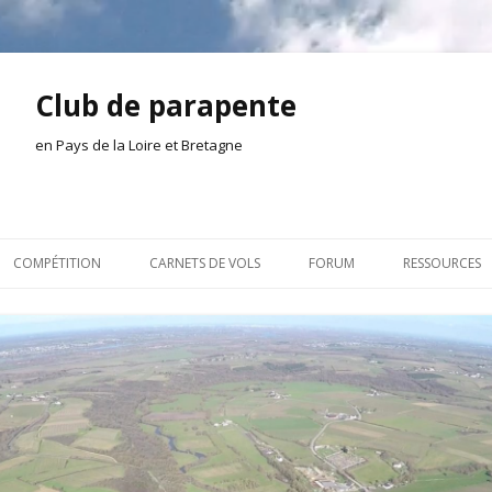
Club de parapente
en Pays de la Loire et Bretagne
Aller
au
COMPÉTITION
CARNETS DE VOLS
FORUM
RESSOURCES
contenu
ION AMONT
2026
INSCRIPTION/CONNEXION
DOCUMENTA
ION DE LA SÉANCE
2025
VIE DU CLUB
OUTILS
EL
2024
VOLS ET TREUIL
ACTEURS LOC
2023
AILLEURS SUR LE WEB
VIDÉOS
2022
ACHAT-VENTE