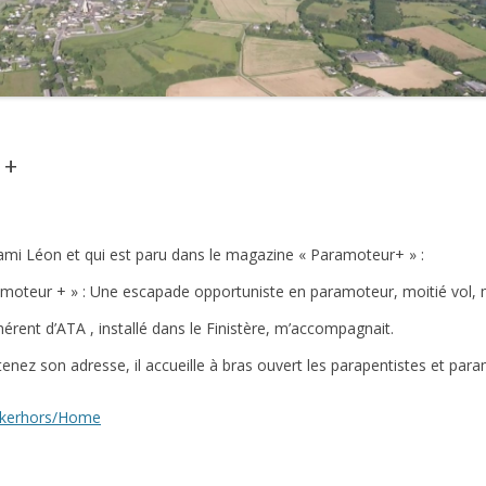
2021
2020
2019
 +
2018
2017
re ami Léon et qui est paru dans le magazine « Paramoteur+ » :
2016
aramoteur + » : Une escapade opportuniste en paramoteur, moitié vol, m
2015
érent d’ATA , installé dans le Finistère, m’accompagnait.
2014
etenez son adresse, il accueille à bras ouvert les parapentistes et para
2013
dekerhors/Home
2012