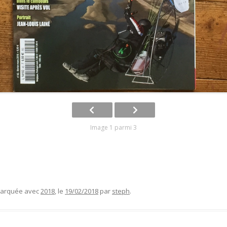
Image 1 parmi 3
 marquée avec
2018
, le
19/02/2018
par
steph
.