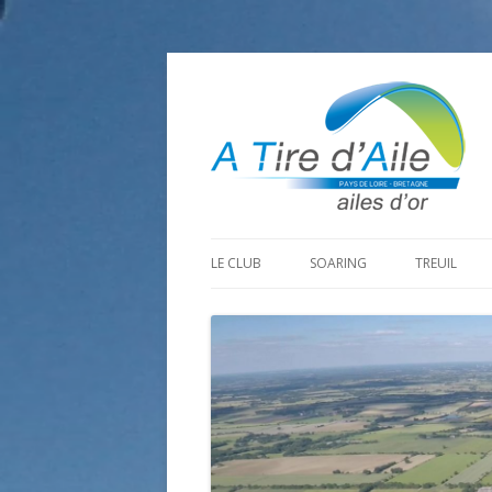
LE CLUB
SOARING
TREUIL
PROGRAMME SAISON 2026
LA MINE D’OR
PRÉPARAT
ADHÉRER
GOHAUD
ORGANISAT
CONTACT
LE PREDAIRE
LE MATÉRI
LA BOUTINARDIÈRE
AUTRES SITES DE VOL