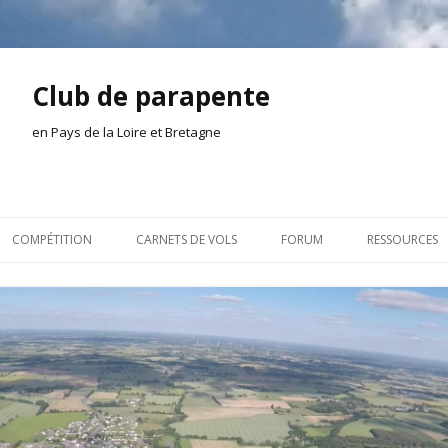
Club de parapente
en Pays de la Loire et Bretagne
Aller
au
COMPÉTITION
CARNETS DE VOLS
FORUM
RESSOURCES
contenu
ION AMONT
2026
INSCRIPTION/CONNEXION
DOCUMENTA
ION DE LA SÉANCE
2025
VIE DU CLUB
OUTILS
EL
2024
VOLS ET TREUIL
ACTEURS LOC
2023
AILLEURS SUR LE WEB
VIDÉOS
2022
ACHAT-VENTE