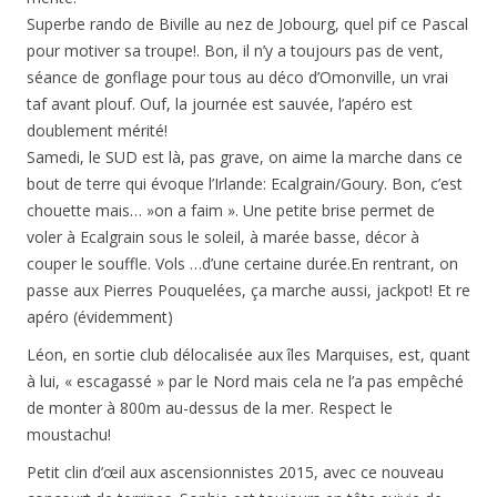
Superbe rando de Biville au nez de Jobourg, quel pif ce Pascal
pour motiver sa troupe!. Bon, il n’y a toujours pas de vent,
séance de gonflage pour tous au déco d’Omonville, un vrai
taf avant plouf. Ouf, la journée est sauvée, l’apéro est
doublement mérité!
Samedi, le SUD est là, pas grave, on aime la marche dans ce
bout de terre qui évoque l’Irlande: Ecalgrain/Goury. Bon, c’est
chouette mais… »on a faim ». Une petite brise permet de
voler à Ecalgrain sous le soleil, à marée basse, décor à
couper le souffle. Vols …d’une certaine durée.En rentrant, on
passe aux Pierres Pouquelées, ça marche aussi, jackpot! Et re
apéro (évidemment)
Léon, en sortie club délocalisée aux îles Marquises, est, quant
à lui, « escagassé » par le Nord mais cela ne l’a pas empêché
de monter à 800m au-dessus de la mer. Respect le
moustachu!
Petit clin d’œil aux ascensionnistes 2015, avec ce nouveau