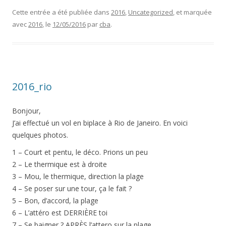
Cette entrée a été publiée dans
2016
,
Uncategorized
, et marquée
avec
2016
, le
12/05/2016
par
cba
.
2016_rio
Bonjour,
J’ai effectué un vol en biplace à Rio de Janeiro. En voici
quelques photos.
1 – Court et pentu, le déco. Prions un peu
2 – Le thermique est à droite
3 – Mou, le thermique, direction la plage
4 – Se poser sur une tour, ça le fait ?
5 – Bon, d’accord, la plage
6 – L’attéro est DERRIÈRE toi
7 – Se baigner ? APRÈS l’attero sur la plage