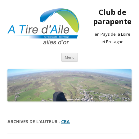
Club de
parapente
en Pays de la Loire
et Bretagne
Aller
Menu
au
contenu
ARCHIVES DE L’AUTEUR :
CBA