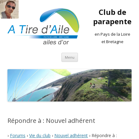
Club de
parapente
en Pays de la Loire
et Bretagne
Aller
Menu
au
contenu
Répondre à : Nouvel adhérent
›
Forums
›
Vie du club
›
Nouvel adhérent
›
Répondre à :