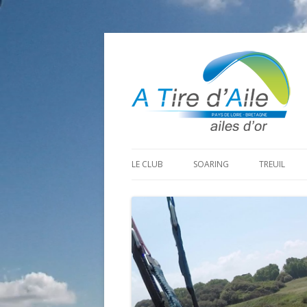
LE CLUB
SOARING
TREUIL
PROGRAMME SAISON 2026
LA MINE D’OR
PRÉPARAT
ADHÉRER
GOHAUD
ORGANISAT
CONTACT
LE PREDAIRE
LE MATÉRI
LA BOUTINARDIÈRE
AUTRES SITES DE VOL