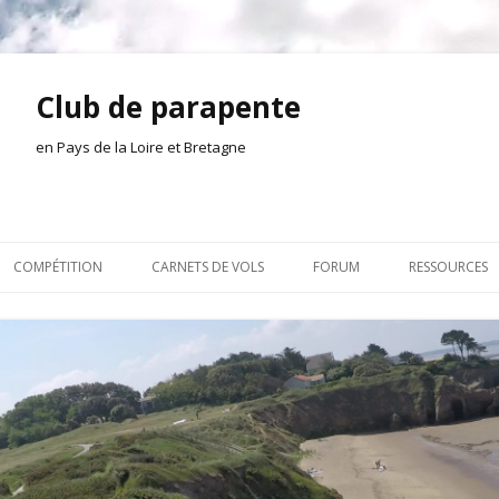
Club de parapente
en Pays de la Loire et Bretagne
Aller
au
COMPÉTITION
CARNETS DE VOLS
FORUM
RESSOURCES
contenu
ION AMONT
2026
INSCRIPTION/CONNEXION
DOCUMENTA
ION DE LA SÉANCE
2025
VIE DU CLUB
OUTILS
EL
2024
VOLS ET TREUIL
ACTEURS LOC
2023
AILLEURS SUR LE WEB
VIDÉOS
2022
ACHAT-VENTE