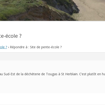
2021
2020
2019
e-école ?
2018
ole ?
›
Répondre à : Site de pente-école ?
2017
2016
2015
 au Sud-Est de la déchèterie de Tougas à St Herblain. C’est plutôt en hau
2014
2013
2012