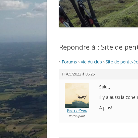
Répondre à : Site de pent
›
Forums
›
Vie du club
›
Site de pente-éc
11/05/2022 à 08:25
Salut,
Il y a aussi la zone
A plus!
Pierre-Yves
Participant