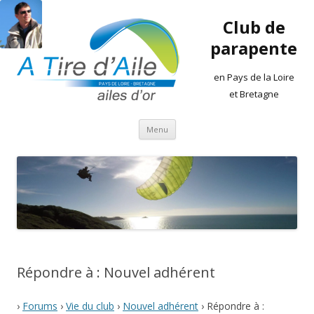
Club de
parapente
en Pays de la Loire
et Bretagne
Aller
Menu
au
contenu
Répondre à : Nouvel adhérent
›
Forums
›
Vie du club
›
Nouvel adhérent
›
Répondre à :