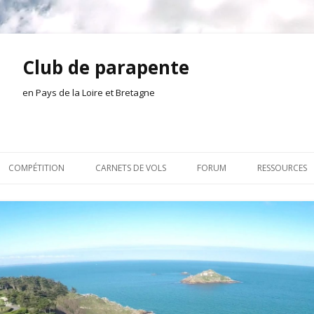
Club de parapente
en Pays de la Loire et Bretagne
Aller
au
COMPÉTITION
CARNETS DE VOLS
FORUM
RESSOURCES
contenu
ION AMONT
2026
INSCRIPTION/CONNEXION
DOCUMENTA
ION DE LA SÉANCE
2025
VIE DU CLUB
OUTILS
EL
2024
VOLS ET TREUIL
ACTEURS LOC
2023
AILLEURS SUR LE WEB
VIDÉOS
2022
ACHAT-VENTE