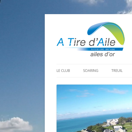
LE CLUB
SOARING
TREUIL
PROGRAMME SAISON 2026
LA MINE D’OR
PRÉPARAT
ADHÉRER
GOHAUD
ORGANISAT
CONTACT
LE PREDAIRE
LE MATÉRI
LA BOUTINARDIÈRE
AUTRES SITES DE VOL