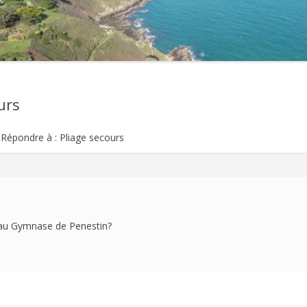
2021
2020
2019
urs
2018
Répondre à : Pliage secours
2017
2016
2015
2014
 au
Gymnase de
Penestin?
2013
2012