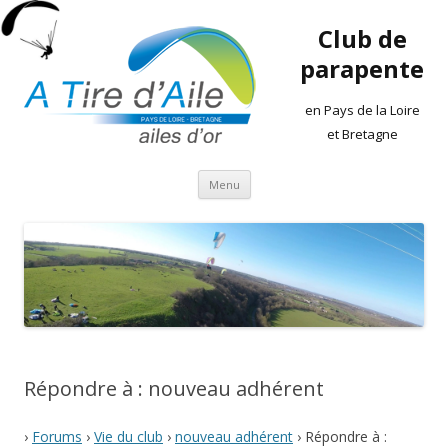
Club de
parapente
en Pays de la Loire
et Bretagne
Aller
Menu
au
contenu
Répondre à : nouveau adhérent
›
Forums
›
Vie du club
›
nouveau adhérent
›
Répondre à :