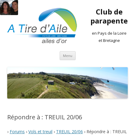
Club de
parapente
en Pays de la Loire
et Bretagne
Aller
Menu
au
contenu
Répondre à : TREUIL 20/06
›
Forums
›
Vols et treuil
›
TREUIL 20/06
›
Répondre à : TREUIL