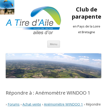
Club de
parapente
en Pays de la Loire
et Bretagne
Aller
Menu
au
contenu
Répondre à : Anémomètre WINDOO 1
›
Forums
›
Achat-vente
›
Anémomètre WINDOO 1
›
Répondre