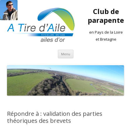
Club de
parapente
en Pays de la Loire
et Bretagne
Aller
Menu
au
contenu
Répondre à : validation des parties
théoriques des brevets