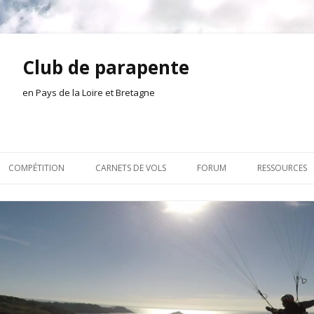
Club de parapente
en Pays de la Loire et Bretagne
Aller
au
COMPÉTITION
CARNETS DE VOLS
FORUM
RESSOURCES
contenu
ION AMONT
2026
INSCRIPTION/CONNEXION
DOCUMENTA
ION DE LA SÉANCE
2025
VIE DU CLUB
OUTILS
EL
2024
VOLS ET TREUIL
ACTEURS LOC
2023
AILLEURS SUR LE WEB
VIDÉOS
2022
ACHAT-VENTE