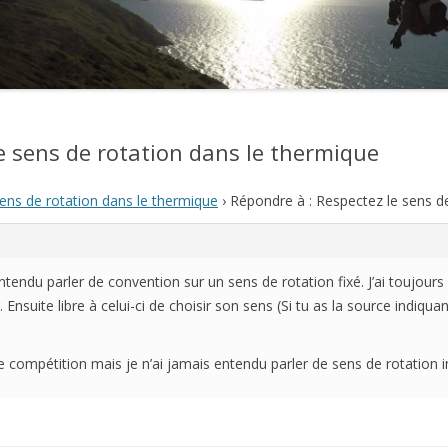
2021
2020
2019
e sens de rotation dans le thermique
2018
ens de rotation dans le thermique
›
Répondre à : Respectez le sens d
2017
2016
ntendu parler de convention sur un sens de rotation fixé. J’ai toujours 
2015
 Ensuite libre à celui-ci de choisir son sens (Si tu as la source indiqu
2014
 de compétition mais je n’ai jamais entendu parler de sens de rotation
2013
2012