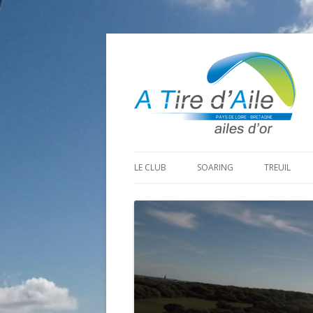
LE CLUB
SOARING
TREUIL
PROGRAMME SAISON 2026
LA MINE D’OR
PRÉPARAT
ADHÉRER
GOHAUD
ORGANISAT
CONTACT
LE PREDAIRE
LE MATÉRI
LA BOUTINARDIÈRE
AUTRES SITES DE VOL