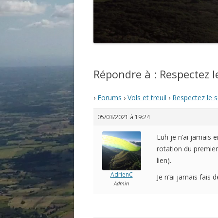
Répondre à : Respectez l
›
Forums
›
Vols et treuil
›
Respectez le s
05/03/2021 à 19:24
Euh je n’ai jamais e
rotation du premier.
lien).
AdrienC
Je n’ai jamais fais
Admin