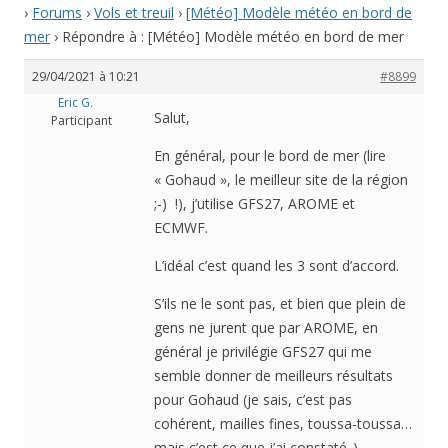
›
Forums
›
Vols et treuil
›
[Météo] Modèle météo en bord de
mer
›
Répondre à : [Météo] Modèle météo en bord de mer
29/04/2021 à 10:21
#8899
Eric G.
Salut,
Participant
En général, pour le bord de mer (lire
« Gohaud », le meilleur site de la région
;-) !), j’utilise GFS27, AROME et
ECMWF.
L’idéal c’est quand les 3 sont d’accord.
S’ils ne le sont pas, et bien que plein de
gens ne jurent que par AROME, en
général je privilégie GFS27 qui me
semble donner de meilleurs résultats
pour Gohaud (je sais, c’est pas
cohérent, mailles fines, toussa-toussa…
mais c’est ce que j’ai constaté..).