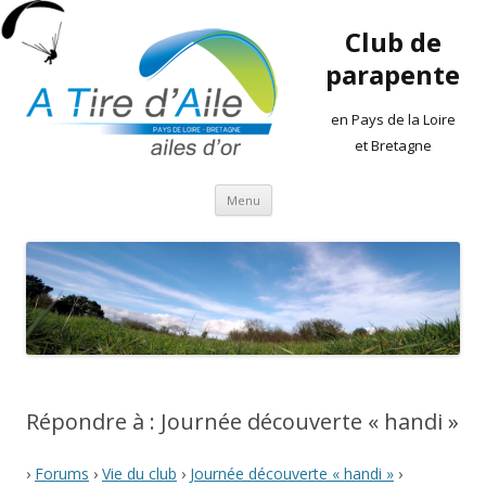
Club de
parapente
en Pays de la Loire
et Bretagne
Aller
Menu
au
contenu
Répondre à : Journée découverte « handi »
›
Forums
›
Vie du club
›
Journée découverte « handi »
›