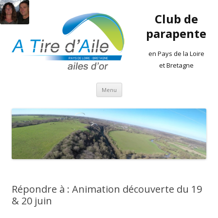
Club de
parapente
en Pays de la Loire
et Bretagne
Aller
Menu
au
contenu
Répondre à : Animation découverte du 19
& 20 juin