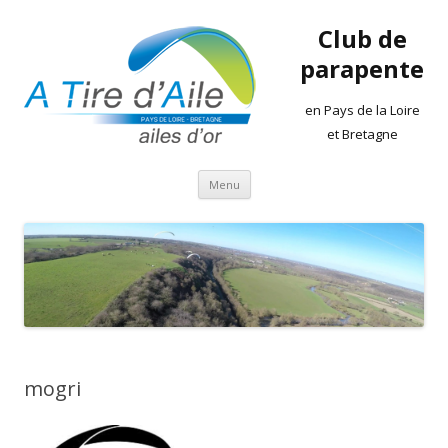
Club de
parapente
en Pays de la Loire
et Bretagne
Aller
Menu
au
contenu
mogri