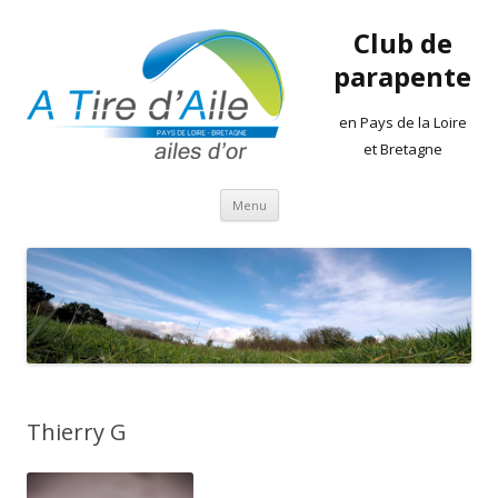
Club de
parapente
en Pays de la Loire
et Bretagne
Aller
Menu
au
contenu
Thierry G