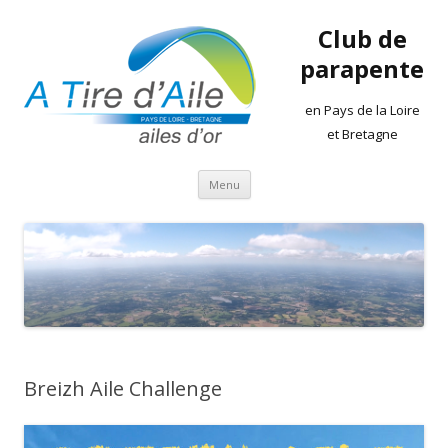
Club de
parapente
en Pays de la Loire
et Bretagne
Aller
Menu
au
contenu
Breizh Aile Challenge