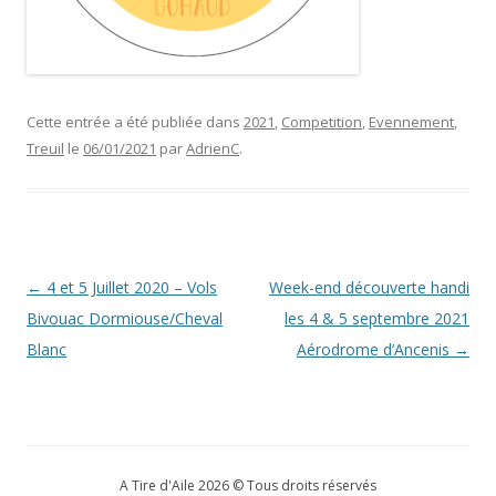
Cette entrée a été publiée dans
2021
,
Competition
,
Evennement
,
Treuil
le
06/01/2021
par
AdrienC
.
Navigation
←
4 et 5 Juillet 2020 – Vols
Week-end découverte handi
des
Bivouac Dormiouse/Cheval
les 4 & 5 septembre 2021
articles
Blanc
Aérodrome d’Ancenis
→
A Tire d'Aile 2026 © Tous droits réservés