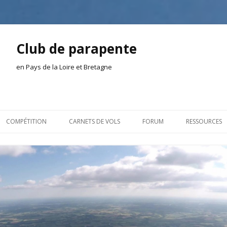
Club de parapente
en Pays de la Loire et Bretagne
Aller
au
COMPÉTITION
CARNETS DE VOLS
FORUM
RESSOURCES
contenu
ION AMONT
2026
INSCRIPTION/CONNEXION
DOCUMENTA
ION DE LA SÉANCE
2025
VIE DU CLUB
OUTILS
EL
2024
VOLS ET TREUIL
ACTEURS LOC
2023
AILLEURS SUR LE WEB
VIDÉOS
2022
ACHAT-VENTE