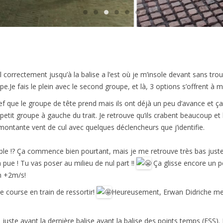
l correctement jusqu’à la balise a l’est où je m’insole devant sans tr
e.Je fais le plein avec le second groupe, et là, 3 options s’offrent à m
elief que le groupe de tête prend mais ils ont déjà un peu d’avance et 
etit groupe à gauche du trait. Je retrouve qu’ils crabent beaucoup et
e montante vent de cul avec quelques déclencheurs que j’identifie.
able !? Ça commence bien pourtant, mais je me retrouve très bas juste 
pue ! Tu vas poser au milieu de nul part !!
Ça glisse encore un p
n +2m/s!
e course en train de ressortir!
Heureusement, Erwan Didriche me re
 juste avant la dernière balise avant la balise des points temps (ESS). 