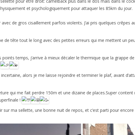
 sellette pour être droit: camelback plus dans le dos mais dans le cock
hysiquement et psychologiquement pour attaquer les 85km du jour.
 avec de gros cisaillement parfois violents. J’ai pris quelques crêpes 
upe de tête tout le long avec des petites erreurs qui me mettent un peu
des points temps, j’arrive à mieux décaler le thermique que la grappe 
.
incertaine, alors je me laisse rejoindre et terminer le plaf, avant d’at
ture qui me fait perdre 150m et une dizaine de places.Super content m
perfinale !
r sur ma sellette, une bonne nuit de repos, et c’est parti pour encor