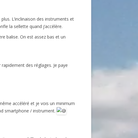
plus. L’inclinaison des instruments et
fle la sellette quand j’accélère.
ère balise. On est assez bas et un
r rapidement des réglages. Je paye
e même accéléré et je vois un minimum
ond smartphone / instrument.