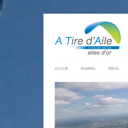
LE CLUB
SOARING
TREUIL
PROGRAMME SAISON 2026
LA MINE D’OR
PRÉPARAT
ADHÉRER
GOHAUD
ORGANISAT
CONTACT
LE PREDAIRE
LE MATÉRI
LA BOUTINARDIÈRE
AUTRES SITES DE VOL