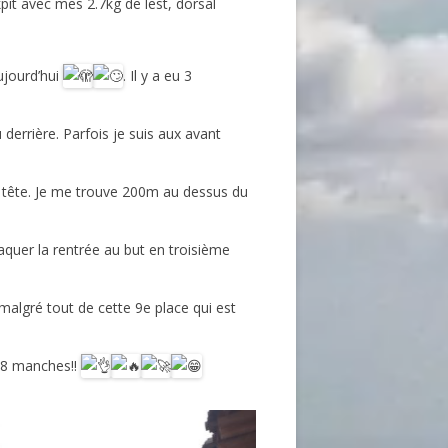
pit avec mes 2.7kg de lest, dorsal
aujourd’hui
. Il y a eu 3
 derrière. Parfois je suis aux avant
de tête. Je me trouve 200m au dessus du
taquer la rentrée au but en troisième
algré tout de cette 9e place qui est
e 8 manches!!