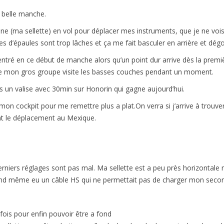
a belle manche.
ine (ma sellette) en vol pour déplacer mes instruments, que je ne vois 
s d’épaules sont trop lâches et ça me fait basculer en arrière et dégon
centré en ce début de manche alors qu’un point dur arrive dès la premi
ue mon gros groupe visite les basses couches pendant un moment.
ds un valise avec 30min sur Honorin qui gagne aujourd’hui.
 cockpit pour me remettre plus a plat.On verra si j’arrive à trouve
ant le déplacement au Mexique.
rniers réglages sont pas mal. Ma sellette est a peu près horizontal
quand même eu un câble HS qui ne permettait pas de charger mon sec
 fois pour enfin pouvoir être a fond