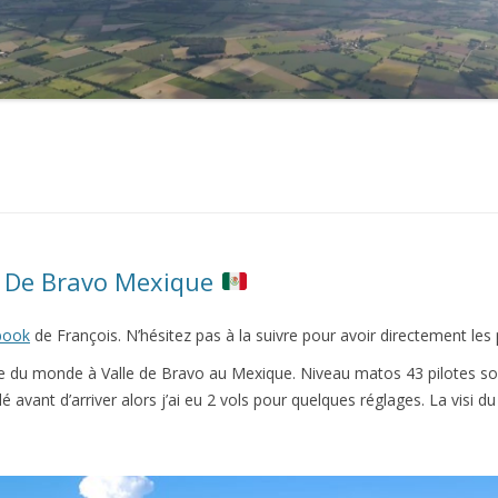
2021
2020
2019
2018
2017
2016
e De Bravo Mexique
2015
book
de François. N’hésitez pas à la suivre pour avoir directement les
2014
 du monde à Valle de Bravo au Mexique. Niveau matos 43 pilotes son
lé avant d’arriver alors j’ai eu 2 vols pour quelques réglages. La visi 
2013
2012