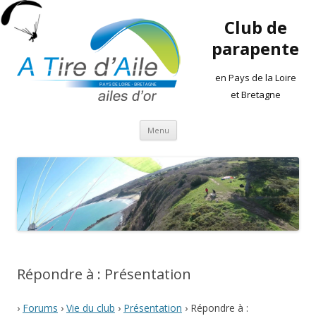
Club de
parapente
en Pays de la Loire
et Bretagne
Aller
Menu
au
contenu
Répondre à : Présentation
›
Forums
›
Vie du club
›
Présentation
›
Répondre à :