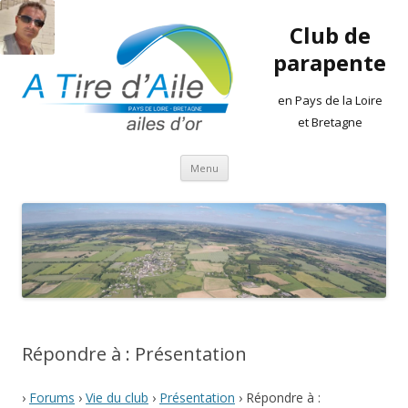
Club de
parapente
en Pays de la Loire
et Bretagne
Aller
Menu
au
contenu
Répondre à : Présentation
›
Forums
›
Vie du club
›
Présentation
›
Répondre à :