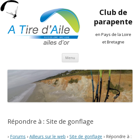
Club de
parapente
en Pays de la Loire
et Bretagne
Aller
Menu
au
contenu
Répondre à : Site de gonflage
›
Forums
›
Ailleurs sur le web
›
Site de gonflage
›
Répondre à :