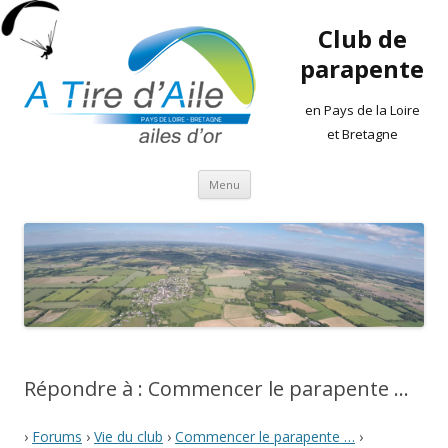
Club de
parapente
en Pays de la Loire
et Bretagne
Aller
Menu
au
contenu
Répondre à : Commencer le parapente …
›
Forums
›
Vie du club
›
Commencer le parapente …
›