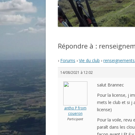
Répondre à : renseignem
›
Forums
›
Vie du club
›
renseignements 
14/08/2021 à 12:02
salut Brannec
Pour la license, j i
mets le club et si j
antho P from
license)
coueron
Participant
Pour la voile, revu
paraît dans les clou
façon avant ! Et il 