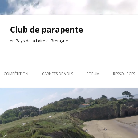
Club de parapente
en Pays de la Loire et Bretagne
Aller
au
COMPÉTITION
CARNETS DE VOLS
FORUM
RESSOURCES
contenu
ION AMONT
2026
INSCRIPTION/CONNEXION
DOCUMENTA
ION DE LA SÉANCE
2025
VIE DU CLUB
OUTILS
EL
2024
VOLS ET TREUIL
ACTEURS LOC
2023
AILLEURS SUR LE WEB
VIDÉOS
2022
ACHAT-VENTE