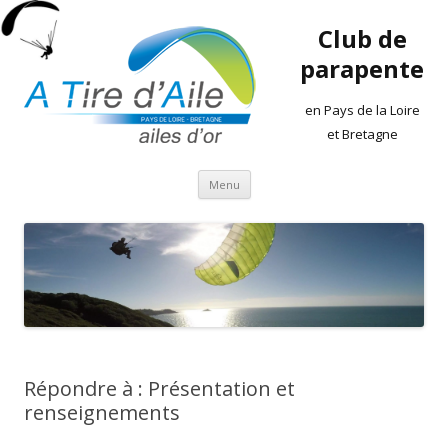
Club de
parapente
en Pays de la Loire
et Bretagne
Aller
Menu
au
contenu
Répondre à : Présentation et
renseignements