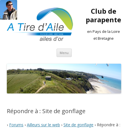
Club de
parapente
en Pays de la Loire
et Bretagne
Aller
Menu
au
contenu
Répondre à : Site de gonflage
›
Forums
›
Ailleurs sur le web
›
Site de gonflage
›
Répondre à :