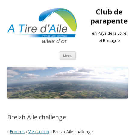
Club de
parapente
en Pays de la Loire
et Bretagne
Aller
Menu
au
contenu
Breizh Aile challenge
›
Forums
›
Vie du club
›
Breizh Aile challenge