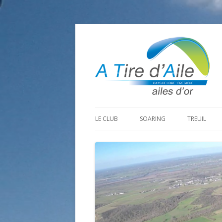
LE CLUB
SOARING
TREUIL
PROGRAMME SAISON 2026
LA MINE D’OR
PRÉPARAT
ADHÉRER
GOHAUD
ORGANISAT
CONTACT
LE PREDAIRE
LE MATÉRI
LA BOUTINARDIÈRE
AUTRES SITES DE VOL