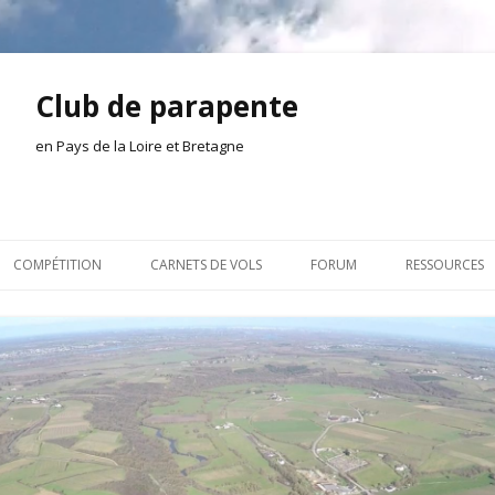
Club de parapente
en Pays de la Loire et Bretagne
Aller
au
COMPÉTITION
CARNETS DE VOLS
FORUM
RESSOURCES
contenu
ION AMONT
2026
INSCRIPTION/CONNEXION
DOCUMENTA
ION DE LA SÉANCE
2025
VIE DU CLUB
OUTILS
EL
2024
VOLS ET TREUIL
ACTEURS LOC
2023
AILLEURS SUR LE WEB
VIDÉOS
2022
ACHAT-VENTE