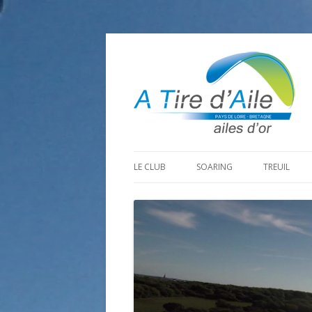
LE CLUB
SOARING
TREUIL
PROGRAMME SAISON 2026
LA MINE D’OR
PRÉPARAT
ADHÉRER
GOHAUD
ORGANISAT
CONTACT
LE PREDAIRE
LE MATÉRI
LA BOUTINARDIÈRE
AUTRES SITES DE VOL