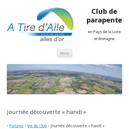
Club de
parapente
en Pays de la Loire
et Bretagne
Aller
Menu
au
contenu
Journée découverte « handi »
›
Forums
›
Vie du club
›
Journée découverte « handi »