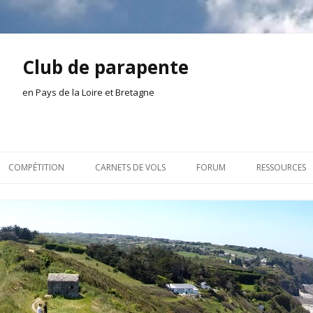
Club de parapente
en Pays de la Loire et Bretagne
Aller
au
COMPÉTITION
CARNETS DE VOLS
FORUM
RESSOURCES
contenu
ION AMONT
2026
INSCRIPTION/CONNEXION
DOCUMENTA
ION DE LA SÉANCE
2025
VIE DU CLUB
OUTILS
EL
2024
VOLS ET TREUIL
ACTEURS LOC
2023
AILLEURS SUR LE WEB
VIDÉOS
2022
ACHAT-VENTE