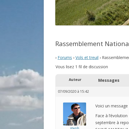
Rassemblement National
›
Forums
›
Vols et treuil
›
Rassemblemen
Vous lisez 1 fil de discussion
Auteur
Messages
07/09/2020 à 15:42
Voici un message d
Face à l’évolution
septembre à repor
steph