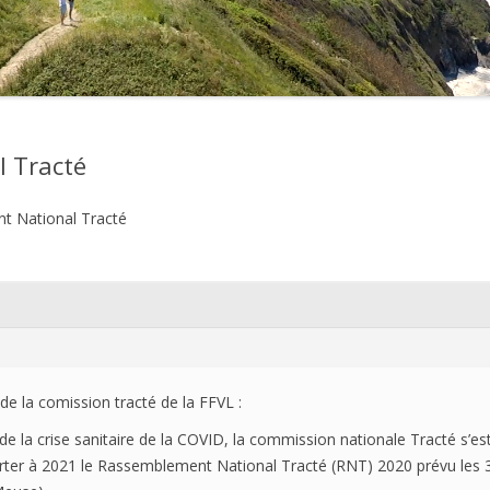
2021
2020
2019
 Tracté
2018
t National Tracté
2017
2016
2015
2014
e la comission tracté de la FFVL :
2013
 de la crise sanitaire de la COVID, la commission nationale Tracté s’e
2012
ter à 2021 le Rassemblement National Tracté (RNT) 2020 prévu les 