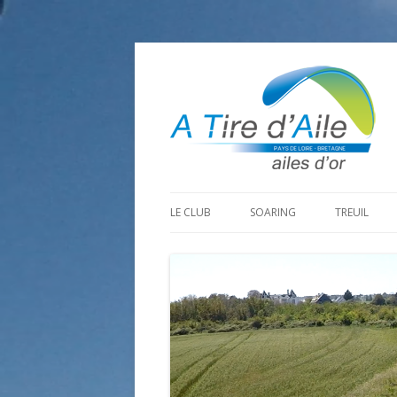
LE CLUB
SOARING
TREUIL
PROGRAMME SAISON 2026
LA MINE D’OR
PRÉPARAT
ADHÉRER
GOHAUD
ORGANISAT
CONTACT
LE PREDAIRE
LE MATÉRI
LA BOUTINARDIÈRE
AUTRES SITES DE VOL