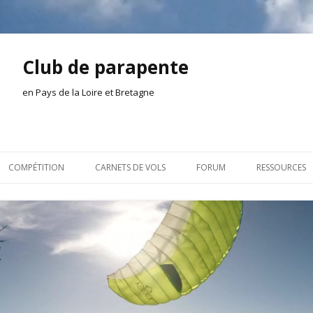
Club de parapente
en Pays de la Loire et Bretagne
Aller
au
COMPÉTITION
CARNETS DE VOLS
FORUM
RESSOURCES
contenu
ION AMONT
2026
INSCRIPTION/CONNEXION
DOCUMENTA
ION DE LA SÉANCE
2025
VIE DU CLUB
OUTILS
EL
2024
VOLS ET TREUIL
ACTEURS LOC
2023
AILLEURS SUR LE WEB
VIDÉOS
2022
ACHAT-VENTE