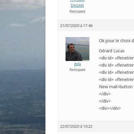
DAGAN
Participant
21/07/2020 à 17:46
Ok pour le choix de
Gérard Lucas
<div id= »ffenetre
gelu
<div id= »ffenetr
Participant
<div id= »ffenetr
<div id= »ffenetr
New mail<button i
</div>
</div>
<div>
</div>
22/07/2020 à 10:22