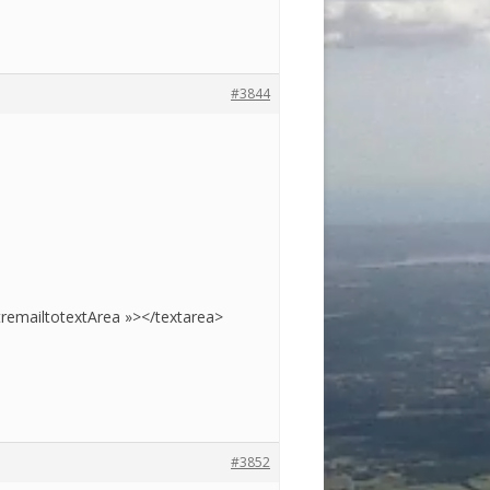
#3844
remailtotextArea »></textarea>
#3852