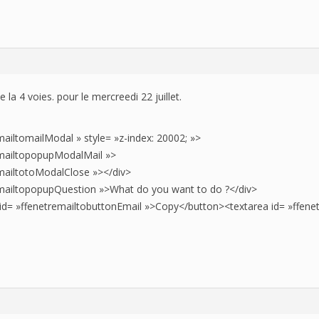
HISTORIQUE
 la 4 voies. pour le mercreedi 22 juillet.
mailtomailModal » style= »z-index: 20002; »>
emailtopopupModalMail »>
emailtotoModalClose »></div>
emailtopopupQuestion »>What do you want to do ?</div>
d= »ffenetremailtobuttonEmail »>Copy</button><textarea id= »ffenet