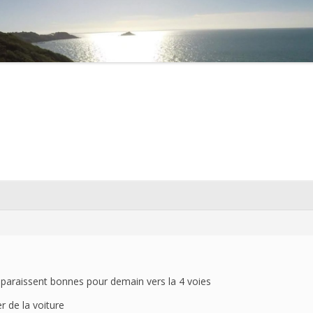
2021
2020
2019
2018
2017
2016
2015
2014
2013
 paraissent bonnes pour demain vers la 4 voies
2012
r de la voiture