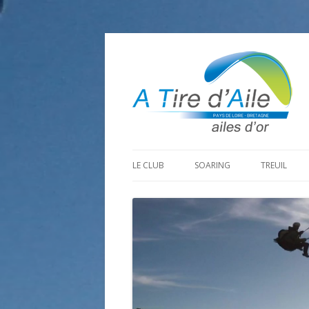
LE CLUB
SOARING
TREUIL
PROGRAMME SAISON 2026
LA MINE D’OR
PRÉPARAT
ADHÉRER
GOHAUD
ORGANISAT
CONTACT
LE PREDAIRE
LE MATÉRI
LA BOUTINARDIÈRE
AUTRES SITES DE VOL