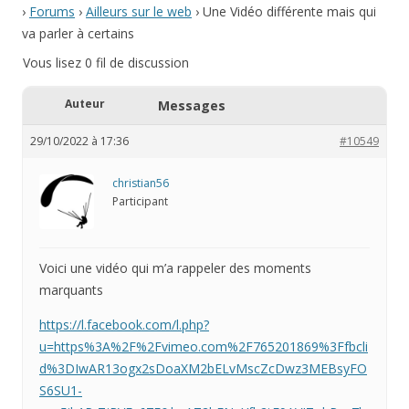
›
Forums
›
Ailleurs sur le web
›
Une Vidéo différente mais qui
va parler à certains
Vous lisez 0 fil de discussion
Auteur
Messages
29/10/2022 à 17:36
#10549
christian56
Participant
Voici une vidéo qui m’a rappeler des moments
marquants
https://l.facebook.com/l.php?
u=https%3A%2F%2Fvimeo.com%2F765201869%3Ffbcli
d%3DIwAR13ogx2sDoaXM2bELvMscZcDwz3MEBsyFO
S6SU1-