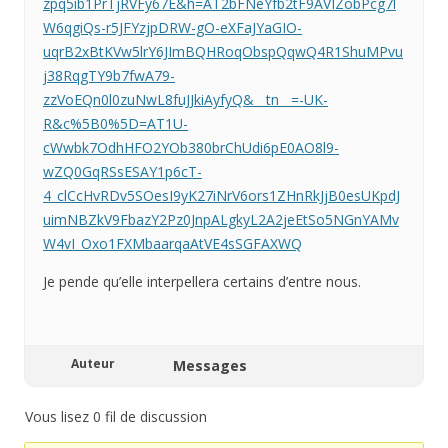
zpq5ib1PrTjRVFy67E&h=AT2bFNeYfb2tF9AVIZobPcg7l
W6qgiQs-r5JFYzjpDRW-gO-eXFaJYaGIO-
uqrB2xBtKVw5lrY6JImBQHRoqObspQqwQ4R1ShuMPvu
j38RqgTY9b7fwA79-
zzVoEQn0l0zuNwL8fuJJkiAyfyQ&__tn__=-UK-
R&c%5B0%5D=AT1U-
cWwbk7OdhHFO2YOb380brChUdi6pE0AO8l9-
wZQ0GqRSsESAY1p6cT-
4_clCcHvRDv5SOesI9yK27iNrV6ors1ZHnRkJjB0esUKpdJ
uimNBZkV9FbazY2Pz0JnpALgkyL2A2jeEtSo5NGnYAMv
W4vI_Oxo1FXMbaarqaAtVE4sSGFAXWQ
Je pende qu’elle interpellera certains d’entre nous.
Auteur
Messages
Vous lisez 0 fil de discussion