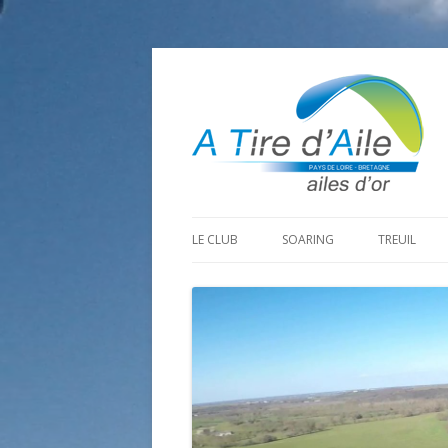
LE CLUB
SOARING
TREUIL
PROGRAMME SAISON 2026
LA MINE D’OR
PRÉPARAT
ADHÉRER
GOHAUD
ORGANISAT
CONTACT
LE PREDAIRE
LE MATÉRI
LA BOUTINARDIÈRE
AUTRES SITES DE VOL