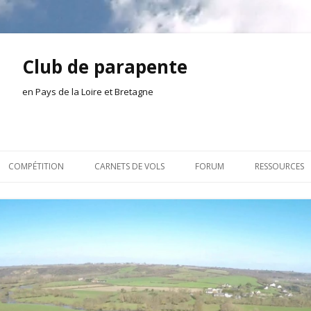
Club de parapente
en Pays de la Loire et Bretagne
Aller
au
COMPÉTITION
CARNETS DE VOLS
FORUM
RESSOURCES
contenu
ION AMONT
2026
INSCRIPTION/CONNEXION
DOCUMENTA
ION DE LA SÉANCE
2025
VIE DU CLUB
OUTILS
EL
2024
VOLS ET TREUIL
ACTEURS LOC
2023
AILLEURS SUR LE WEB
VIDÉOS
2022
ACHAT-VENTE