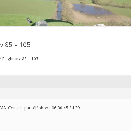
2021
2020
2019
v 85 – 105
2018
P light ptv 85 – 105
2017
2016
2015
2014
MA Contact par téléphone 06 80 45 34 39
2013
2012