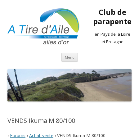
Club de
parapente
en Pays de la Loire
et Bretagne
Aller
Menu
au
contenu
VENDS Ikuma M 80/100
›
Forums
›
Achat-vente
›
VENDS Ikuma M 80/100