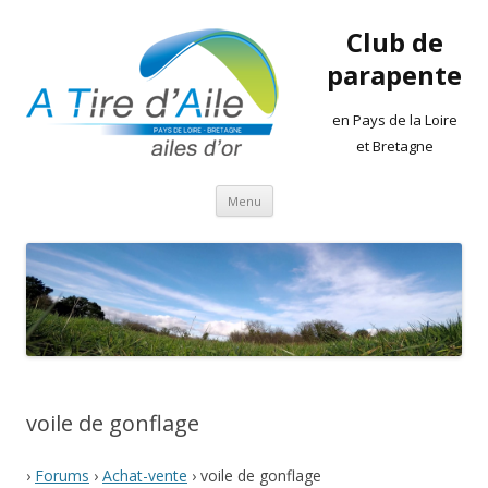
Club de
parapente
en Pays de la Loire
et Bretagne
Aller
Menu
au
contenu
voile de gonflage
›
Forums
›
Achat-vente
›
voile de gonflage