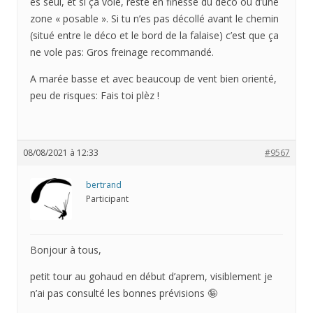
es seul, et si ça vole, reste en finesse du déco ou d’une
zone « posable ». Si tu n’es pas décollé avant le chemin
(situé entre le déco et le bord de la falaise) c’est que ça
ne vole pas: Gros freinage recommandé.
A marée basse et avec beaucoup de vent bien orienté,
peu de risques: Fais toi plèz !
08/08/2021 à 12:33
#9567
bertrand
Participant
Bonjour à tous,
petit tour au gohaud en début d’aprem, visiblement je
n’ai pas consulté les bonnes prévisions 🤪