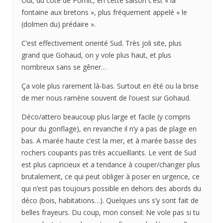
Oui, du coté de Pornic, en cette saison c’est « la
fontaine aux bretons », plus fréquement appelé « le
(dolmen du) prédaire ».
C’est effectivement orienté Sud. Très joli site, plus
grand que Gohaud, on y vole plus haut, et plus
nombreux sans se gêner…
Ça vole plus rarement là-bas. Surtout en été ou la brise
de mer nous ramène souvent de l’ouest sur Gohaud.
Déco/attero beaucoup plus large et facile (y compris
pour du gonflage), en revanche il n’y a pas de plage en
bas. A marée haute c’est la mer, et à marée basse des
rochers coupants pas très accueillants. Le vent de Sud
est plus capricieux et a tendance à couper/changer plus
brutalement, ce qui peut obliger à poser en urgence, ce
qui n’est pas toujours possible en dehors des abords du
déco (bois, habitations…). Quelques uns s’y sont fait de
belles frayeurs. Du coup, mon conseil: Ne vole pas si tu