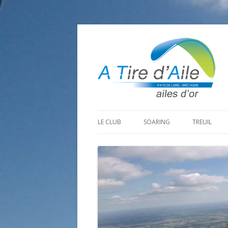
LE CLUB
SOARING
TREUIL
PROGRAMME SAISON 2026
LA MINE D’OR
PRÉPARAT
ADHÉRER
GOHAUD
ORGANISAT
CONTACT
LE PREDAIRE
LE MATÉRI
LA BOUTINARDIÈRE
AUTRES SITES DE VOL