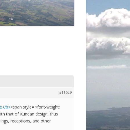
#11629
ee</b>
<span style= »font-weight:
ith that of Kundan design, thus
ings, receptions, and other