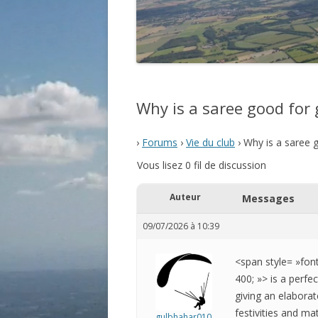
Why is a saree good for
›
Forums
›
Vie du club
›
Why is a saree 
Vous lisez 0 fil de discussion
Auteur
Messages
09/07/2026 à 10:39
<span style= »fon
400; »> is a perf
giving an elaborat
festivities and ma
gulbhahar010