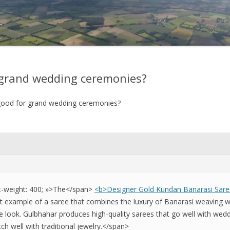
2021
2020
2019
 grand wedding ceremonies?
2018
good for grand wedding ceremonies?
2017
2016
2015
2014
2013
t-weight: 400; »>The</span>
<b>Designer Gold Kundan Banarasi Sar
ect example of a saree that combines the luxury of Banarasi weaving w
2012
e look. Gulbhahar produces high-quality sarees that go well with wedd
tch well with traditional jewelry.</span>