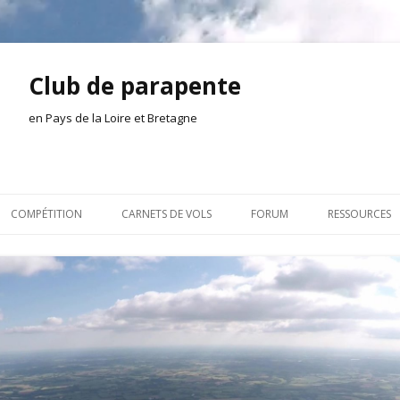
Club de parapente
en Pays de la Loire et Bretagne
Aller
au
COMPÉTITION
CARNETS DE VOLS
FORUM
RESSOURCES
contenu
ION AMONT
2026
INSCRIPTION/CONNEXION
DOCUMENTA
ION DE LA SÉANCE
2025
VIE DU CLUB
OUTILS
EL
2024
VOLS ET TREUIL
ACTEURS LOC
2023
AILLEURS SUR LE WEB
VIDÉOS
2022
ACHAT-VENTE